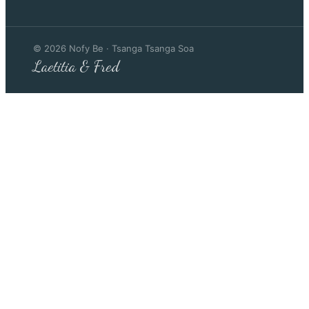
©
2026
Nofy Be · Tsanga Tsanga Soa
Laetitia & Fred