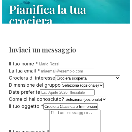
Pianifica la tua
crociera
Siamo a tua disposizione per rispondere a tutte le
tue domande e organizzare la tua prossima
Inviaci un messaggio
avventura marittima.
Il tuo nome
*
La tua email
*
Crociera di interesse
Dimensione del gruppo
Date preferite
Come ci hai conosciuto?
Il tuo oggetto
*
Il tuo messaggio
*