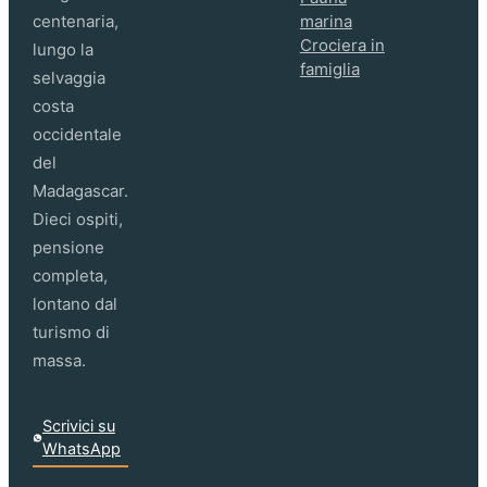
centenaria,
marina
Crociera in
lungo la
famiglia
selvaggia
costa
occidentale
del
Madagascar.
Dieci ospiti,
pensione
completa,
lontano dal
turismo di
massa.
Scrivici su
WhatsApp