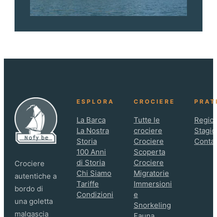
ESPLORA
CROCIERE
PRAT
La Barca
Tutte le
Region
La Nostra
crociere
Stagio
Storia
Crociere
Contat
100 Anni
Scoperta
di Storia
Crociere
Crociere
Chi Siamo
Migratorie
autentiche a
Tariffe
Immersioni
bordo di
Condizioni
e
una goletta
Snorkeling
malgascia
Fauna