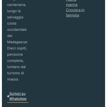
centenaria,
marina
Crociera in
lungo la
famiglia
selvaggia
costa
occidentale
del
Madagascar.
Dieci ospiti,
pensione
completa,
lontano dal
turismo di
massa.
Scrivici su
WhatsApp