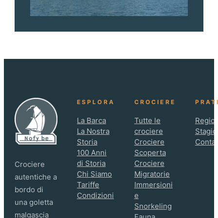
ESPLORA
CROCIERE
PRAT
La Barca
Tutte le
Region
La Nostra
crociere
Stagio
Storia
Crociere
Contat
100 Anni
Scoperta
di Storia
Crociere
Crociere
Chi Siamo
Migratorie
autentiche a
Tariffe
Immersioni
bordo di
Condizioni
e
una goletta
Snorkeling
malgascia
Fauna