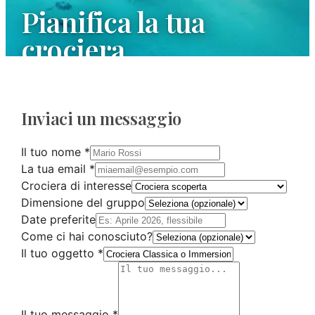
Pianifica la tua
crociera
Siamo a tua disposizione per rispondere a tutte le
tue domande e organizzare la tua prossima
Inviaci un messaggio
avventura marittima.
Il tuo nome
*
La tua email
*
Crociera di interesse
Dimensione del gruppo
Date preferite
Come ci hai conosciuto?
Il tuo oggetto
*
Il tuo messaggio
*