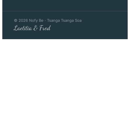
©
2026
Nofy Be · Tsanga Tsanga Soa
Laetitia & Fred