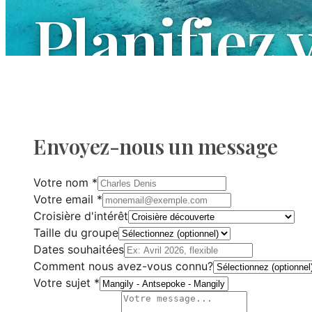
Planifiez 
Nous sommes à votre disposition pour répon
questions et organiser votre prochaine aven
Envoyez-nous un message
Votre nom
*
Votre email
*
Croisière d'intérêt
Taille du groupe
Dates souhaitées
Comment nous avez-vous connu?
Votre sujet
*