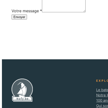
Votre message
*
Envoyer
EXPL
Le bat
Notre 
100 ans
Qui s