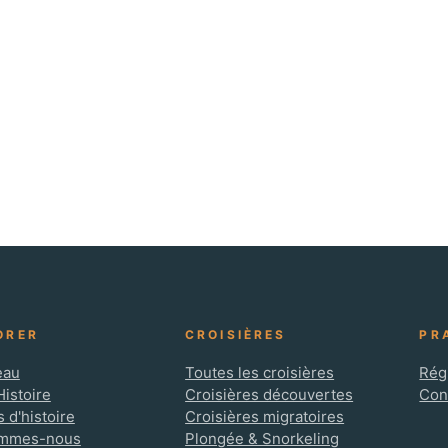
ORER
CROISIÈRES
PR
eau
Toutes les croisières
Rég
Histoire
Croisières découvertes
Con
 d'histoire
Croisières migratoires
ommes-nous
Plongée & Snorkeling