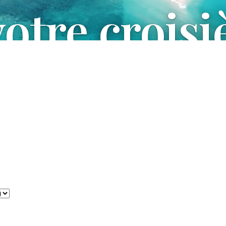
votre croisi
dre à toutes vos
ture maritime.