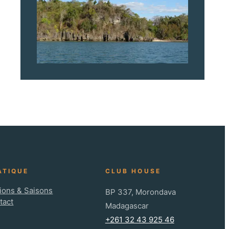
ATIQUE
CLUB HOUSE
ions & Saisons
BP 337, Morondava
tact
Madagascar
+261 32 43 925 46